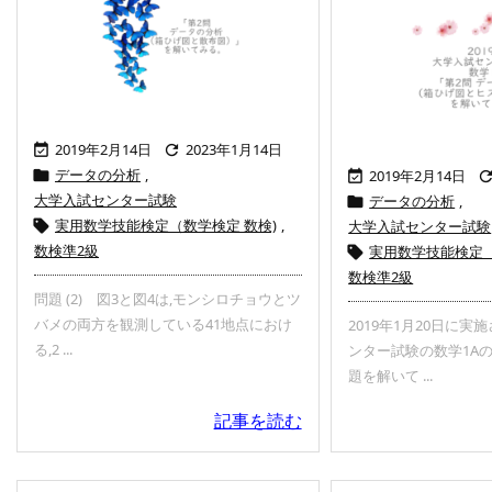
2019年2月14日
2023年1月14日


データの分析
,

2019年2月14日

大学入試センター試験
データの分析
,

実用数学技能検定（数学検定 数検)
,

大学入試センター試験
数検準2級
実用数学技能検定（

数検準2級
問題 (2) 図3と図4は,モンシロチョウとツ
バメの両方を観測している41地点におけ
2019年1月20日に
る,2 ...
ンター試験の数学1A
題を解いて ...
記事を読む