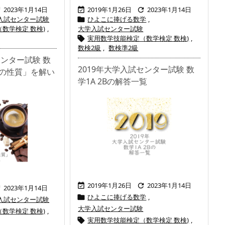
2023年1月14日
2019年1月26日
2023年1月14日



入試センター試験
ひよこに捧げる数学
,

数学検定 数検)
,
大学入試センター試験
実用数学技能検定（数学検定 数検)
,

数検2級
,
数検準2級
センター試験 数
2019年大学入試センター試験 数
形の性質」を解い
学1A 2Bの解答一覧
2019年1月26日
2023年1月14日


2023年1月14日

ひよこに捧げる数学
,

入試センター試験
大学入試センター試験
数学検定 数検)
,
実用数学技能検定（数学検定 数検)
,
