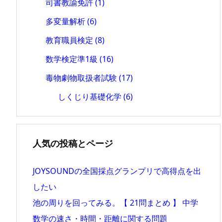
司書教諭免許
(1)
多変量解析
(6)
教育職員検定
(8)
数学検定準1級
(16)
毒物劇物取扱者試験
(17)
しくじり基礎化学
(6)
人気の投稿とページ
JOYSOUNDの全国採点グランプリで高得点を出
したい
池の周りを回ってみる。【 21問まとめ 】 中学
数学の速さ・時間・距離に関する問題