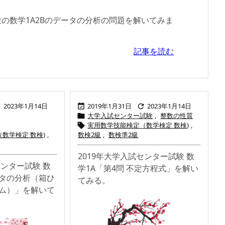
験の数学1A2Bのデータの分析の問題を解いてみま
記事を読む
2023年1月14日
2019年1月31日
2023年1月14日



大学入試センター試験
,
整数の性質

実用数学技能検定（数学検定 数検)
,

数学検定 数検)
,
数検2級
,
数検準2級
2019年大学入試センター試験 数
センター試験 数
学1A「第4問 不定方程式」を解い
ータの分析（箱ひ
てみる。
ム）」を解いて