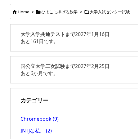
Home
>
ひよこに捧げる数学
>
大学入試センター試験



大学入学共通テストまで
2027年1月16日
あと
161
日です。
国公立大学二次試験まで
2027年2月25日
あと
6
か月です。
カテゴリー
Chromebook
(9)
INTJな私。
(2)