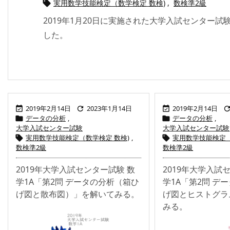
実用数学技能検定（数学検定 数検)
,
数検準2級

2019年1月20日に実施された大学入試センター試
した。
2019年2月14日
2023年1月14日
2019年2月14日



データの分析
,
データの分析
,


大学入試センター試験
大学入試センター試験
実用数学技能検定（数学検定 数検)
,
実用数学技能検定（


数検準2級
数検準2級
2019年大学入試センター試験 数
2019年大学入試
学1A「第2問 データの分析（箱ひ
学1A「第2問 デ
げ図と散布図）」を解いてみる。
げ図とヒストグラ
みる。