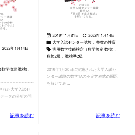
2019年1月31日
2023年1月14日


大学入試センター試験
,
整数の性質

2023年1月14日

実用数学技能検定（数学検定 数検)
,

数検2級
,
数検準2級
数学検定 数検)
,
2019年1月20日に実施された大学入試セ
ンター試験の数学1Aの不定方程式の問題
を解いてみ ...
実施された大学入試セ
のデータの分析の問
記事を読む
記事を読む