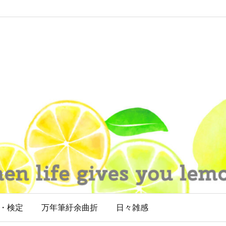
・検定
万年筆紆余曲折
日々雑感