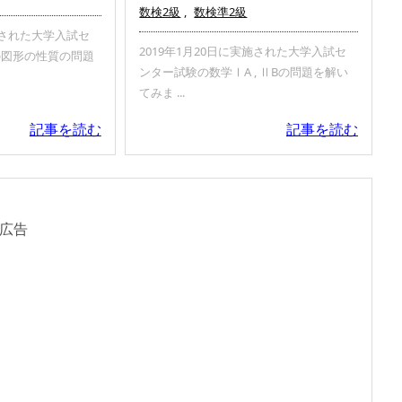
数検2級
,
数検準2級
実施された大学入試セ
2019年1月20日に実施された大学入試セ
の図形の性質の問題
ンター試験の数学ⅠA , ⅡBの問題を解い
てみま ...
記事を読む
記事を読む
広告