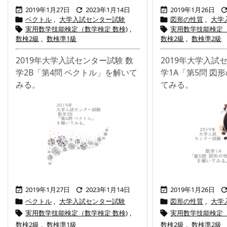
2019年1月27日
2023年1月14日
2019年1月26日



ベクトル
,
大学入試センター試験
図形の性質
,
大学


実用数学技能検定（数学検定 数検)
,
実用数学技能検定（


数検2級
,
数検準1級
数検2級
,
数検準2級
2019年大学入試センター試験 数
2019年大学入試
学2B「第4問 ベクトル」を解いて
学1A「第5問 図
みる。
てみる。
2019年1月27日
2023年1月14日
2019年1月26日



ベクトル
,
大学入試センター試験
図形の性質
,
大学


実用数学技能検定（数学検定 数検)
,
実用数学技能検定（


数検2級
,
数検準1級
数検2級
,
数検準2級