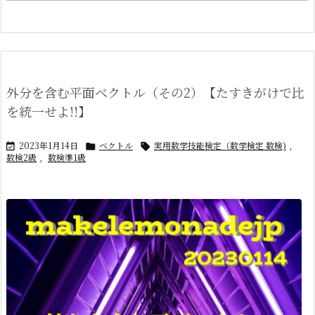
外分を含む平面ベクトル（その2）【たすきがけで比
を統一せよ!!】
2023年1月14日
ベクトル
実用数学技能検定（数学検定 数検)
,



数検2級
,
数検準1級