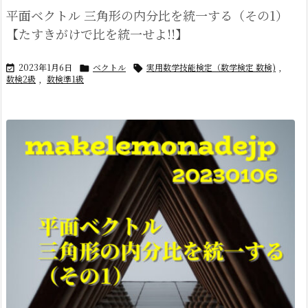
平面ベクトル 三角形の内分比を統一する（その1）
【たすきがけで比を統一せよ!!】
2023年1月6日
ベクトル
実用数学技能検定（数学検定 数検)
,



数検2級
,
数検準1級