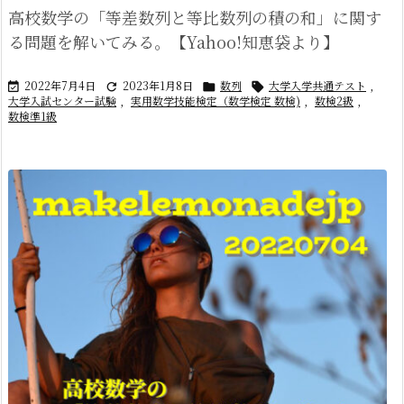
高校数学の「等差数列と等比数列の積の和」に関す
る問題を解いてみる。【Yahoo!知恵袋より】
2022年7月4日
2023年1月8日
数列
大学入学共通テスト
,




大学入試センター試験
,
実用数学技能検定（数学検定 数検)
,
数検2級
,
数検準1級