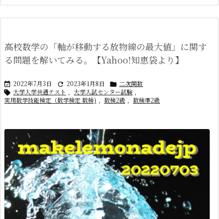
高校数学の「軸が移動する放物線の最大値」に関す
る問題を解いてみる。【Yahoo!知恵袋より】
2022年7月3日
2023年1月8日
二次関数



大学入学共通テスト
,
大学入試センター試験
,

実用数学技能検定（数学検定 数検)
,
数検2級
,
数検準2級