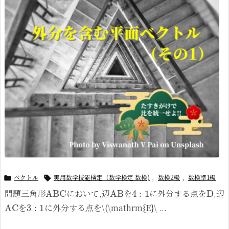
ベクトル
実用数学技能検定（数学検定 数検)
,
数検2級
,
数検準1級


ABC
AB
4
:
1
D
問題
三角形
において,辺
を
に外分する点を
,辺
AC
3
:
1
を
に外分する点を\(\mathrm{E}\ ...