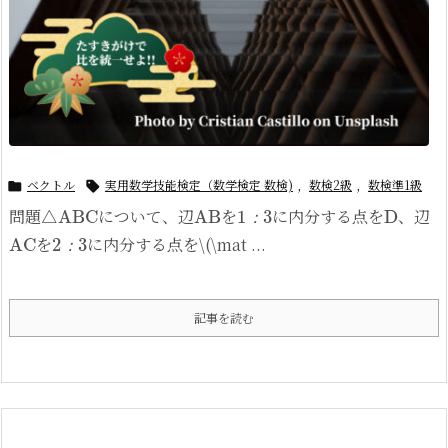
ベクトル
実用数学技能検定（数学検定 数検)
,
数検2級
,
数検準1級


△
ABC
AB
1
3
：
D
問題
について、辺
を
に内分する点を
、辺
AC
2
3
：
：
を
に内分する点を\(\mat ...
：
記事を読む