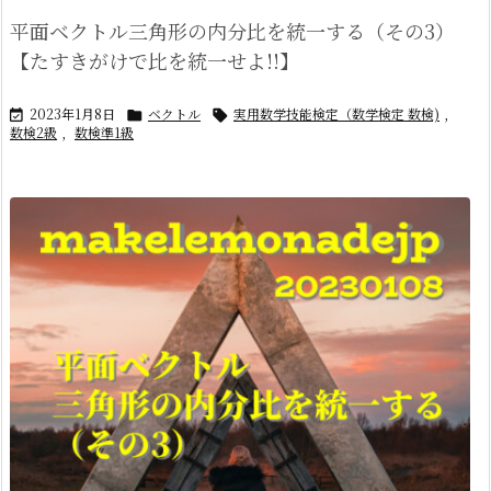
平面ベクトル三角形の内分比を統一する（その3）
【たすきがけで比を統一せよ!!】
2023年1月8日
ベクトル
実用数学技能検定（数学検定 数検)
,



数検2級
,
数検準1級