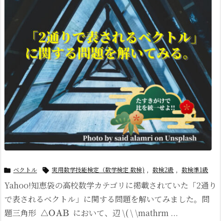
ベクトル
実用数学技能検定（数学検定 数検)
,
数検2級
,
数検準1級


Yahoo!知恵袋の高校数学カテゴリに掲載されていた「2通り
で表されるベクトル」に関する問題を解いてみました。
問
△
OAB
題三角形
において、辺 \( \ \mathrm ...