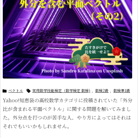
ベクトル
実用数学技能検定（数学検定 数検)
,
数検2級
,
数検準1級


Yahoo!知恵袋の高校数学カテゴリに投稿されていた「外分
比が含まれる平面ベクトル」に関する問題を解いてみまし
た。外分点を打つのが苦手な人、やり方によってはそれは
それでもいいかもしれません。