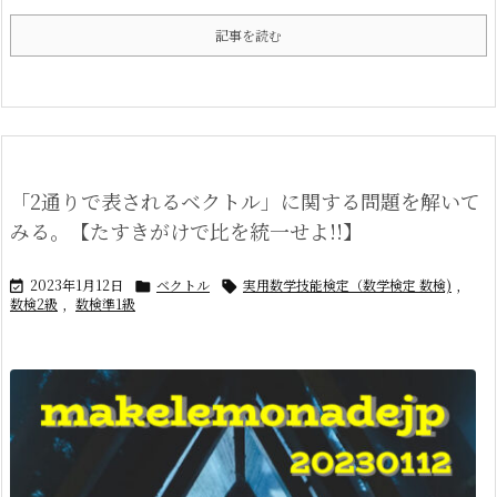
記事を読む
「2通りで表されるベクトル」に関する問題を解いて
みる。【たすきがけで比を統一せよ!!】
2023年1月12日
ベクトル
実用数学技能検定（数学検定 数検)
,



数検2級
,
数検準1級