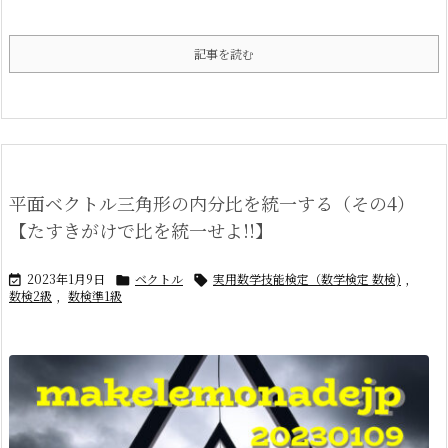
記事を読む
平面ベクトル三角形の内分比を統一する（その4）
【たすきがけで比を統一せよ!!】
2023年1月9日
ベクトル
実用数学技能検定（数学検定 数検)
,



数検2級
,
数検準1級