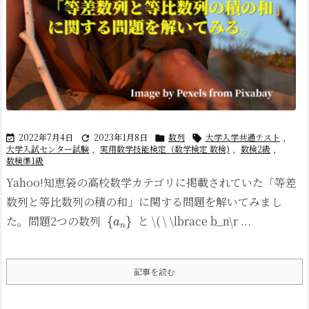
2022年7月4日
2023年1月8日
数列
大学入学共通テスト
,




大学入試センター試験
,
実用数学技能検定（数学検定 数検)
,
数検2級
,
数検準1級
Yahoo!知恵袋の高校数学カテゴリに掲載されていた「等差
数列と等比数列の積の和」に関する問題を解いてみまし
{
a
n
}
た。
問題2つの数列
と \( \ \lbrace b_n\r ...
記事を読む