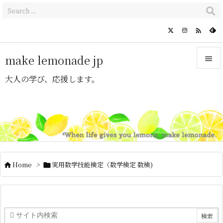

make lemonade jp

大人の学び、応援します。

メニュ

サイド

前へ

Home
>
実用数学技能検定（数学検定 数検)


次へ

検索