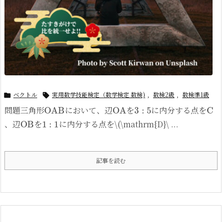
ベクトル
実用数学技能検定（数学検定 数検)
,
数検2級
,
数検準1級


OAB
OA
3
:
5
C
問題
三角形
において、辺
を
に内分する点を
OB
1
:
1
、辺
を
に内分する点を\(\mathrm{D}\ ...
記事を読む