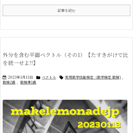
記事を読む
外分を含む平面ベクトル（その1）【たすきがけで比
を統一せよ!!】
2023年1月13日
ベクトル
実用数学技能検定（数学検定 数検)
,



数検2級
,
数検準1級