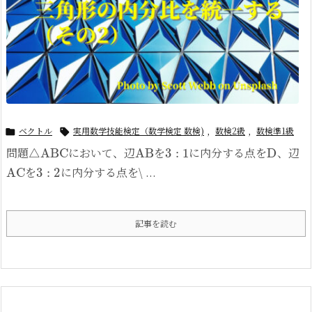
ベクトル
実用数学技能検定（数学検定 数検)
,
数検2級
,
数検準1級


△
ABC
AB
3
:
1
D
問題
において、辺
を
に内分する点を
、辺
AC
3
:
2
を
に内分する点を\ ...
記事を読む