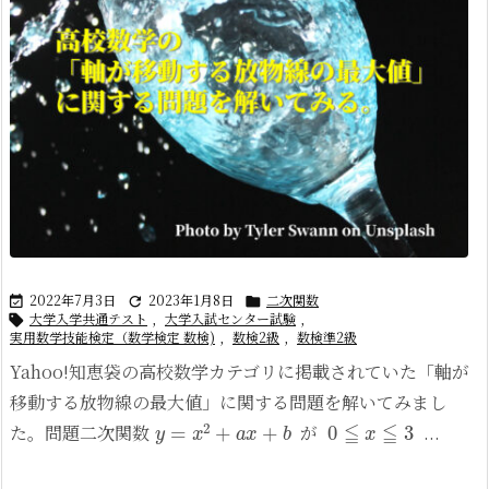
2022年7月3日
2023年1月8日
二次関数



大学入学共通テスト
,
大学入試センター試験
,

実用数学技能検定（数学検定 数検)
,
数検2級
,
数検準2級
Yahoo!知恵袋の高校数学カテゴリに掲載されていた「軸が
移動する放物線の最大値」に関する問題を解いてみまし
y
=
x
2
+
a
x
+
b
0
≦
x
≦
3
た。
問題二次関数
が
...