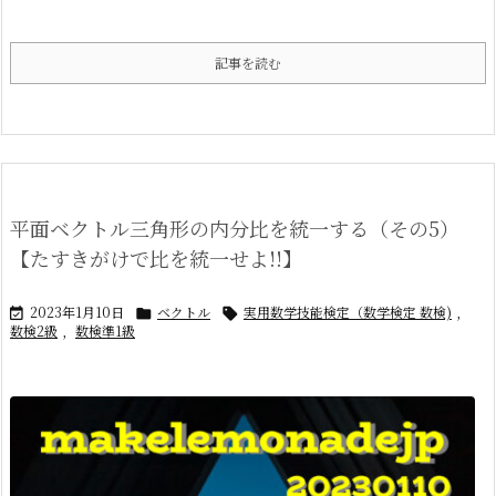
記事を読む
平面ベクトル三角形の内分比を統一する（その5）
【たすきがけで比を統一せよ!!】
2023年1月10日
ベクトル
実用数学技能検定（数学検定 数検)
,



数検2級
,
数検準1級