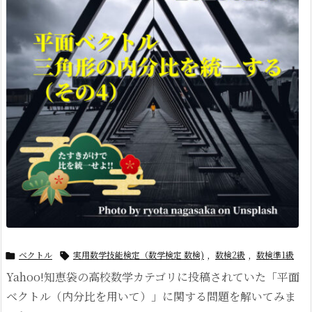
ベクトル
実用数学技能検定（数学検定 数検)
,
数検2級
,
数検準1級


Yahoo!知恵袋の高校数学カテゴリに投稿されていた「平面
ベクトル（内分比を用いて）」に関する問題を解いてみま