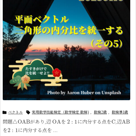
ベクトル
実用数学技能検定（数学検定 数検)
,
数検2級
,
数検準1級


△
OAB
OA
2
:
1
C
AB
問題
があり,辺
を
に内分する点を
,
辺
2
:
1
を
に内分する点を ...