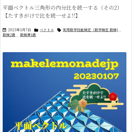
平面ベクトル三角形の内分比を統一する（その2）
【たすきがけで比を統一せよ!!】
2023年1月7日
ベクトル
実用数学技能検定（数学検定 数検)
,



数検2級
,
数検準1級