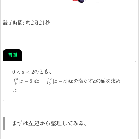
読了時間: 約
2
分
21
秒
問題
0
<
a
<
2
のとき、
∫
0
a
|
x
−
2
|
d
x
=
∫
0
2
|
x
−
a
|
d
x
a
を満たす
の値を求め
よ。
まずは左辺から整理してみる。