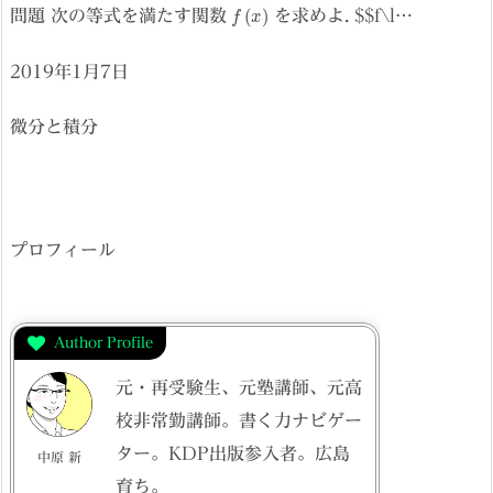
f
(
x
)
問題 次の等式を満たす関数
を求めよ. $$f\l…
2019年1月7日
微分と積分
プロフィール
Author Profile
元・再受験生、元塾講師、元高
校非常勤講師。書く力ナビゲー
ター。KDP出版参入者。広島
中原 新
育ち。