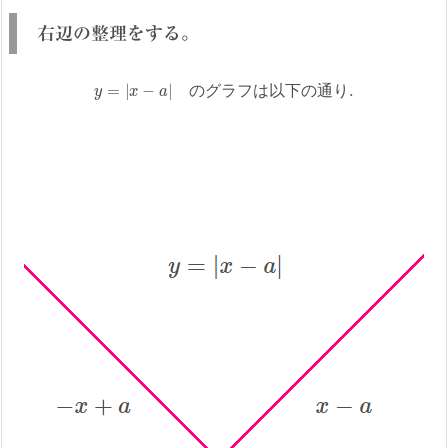
右辺の整理をする。
y
=
|
x
−
a
|
の
グ
ラ
フ
は
以
下
の
通
り
.
の
グ
ラ
フ
は
以
下
の
通
り