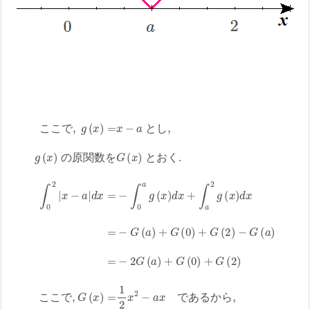
く
こ
.
こ
∫
こ
こ
0
で
2
で
|
x
,
,
G
−
g
(
(
a
x
x
|
)
d
)
=
=
x
1
x
=
2
−
−
x
2
a
∫
−
と
0
a
a
し
x
g
で
,
(
g
x
あ
(
)
x
d
る
)
x
の
+
か
∫
原
ら
a
関
,
与
2
g
数
式
(
x
を
=
)
d
G
a
x
2
(
=
x
−
)
−
2
と
a
G
+
お
(
a
2
)
+
こ
こ
で
と
し
の
原
関
数
を
と
お
く
で
あ
る
か
ら
こ
こ
で