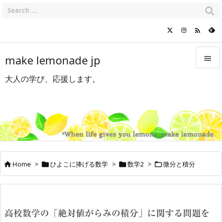

make lemonade jp

大人の学び、応援します。

メニュ

サイド

前へ

Home
>
ひよこに捧げる数学
>
数学2
>
微分と積分




次へ

検索
高校数学の「絶対値がらみの積分」に関する問題を