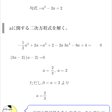
与
式
aに関する二次方程式を解く。
(
−
a
−
1
2
2
a
)
2
=
+
0
2
a
a
=
=
2
a
3
2
,
+
a
2
=
−
2
2
た
a
だ
3
a
し
2
,
−
0
<
8
a
a
+
<
4
2
=
よ
0
(
り
3
a
a
−
=
2
2
3
)
た
だ
し
よ
り