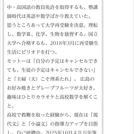
中・高国語の教員免許を取得するも、塾講
師時代は英語や数学ばかり教えていた。
思うところあって大学再受験を決意。理転
し、数学Ⅲ、化学、生物を独習する。国立
大学へ合格するも、2018年3月に再受験生
生活にピリオドを打つ。
モットーは「自分の予定はキャンセルでき
ても、生徒の予定はキャンセルできない」
と「主婦（夫）こそ理系たれ」。 広島の
お好み焼きとグレープフルーツが大好き。
趣味はひとりカラオケと高校数学を解くこ
と。
高校で教鞭を取った経験から、現在は「現
代文」と「小論文」の指導力アップを目指
し、自己研鑽中。2025年10月より万年筆