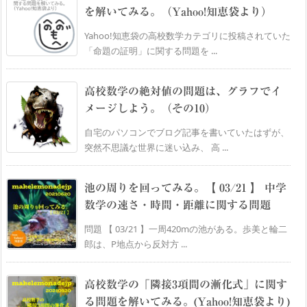
を解いてみる。（Yahoo!知恵袋より）
Yahoo!知恵袋の高校数学カテゴリに投稿されていた
「命題の証明」に関する問題を ...
高校数学の絶対値の問題は、グラフでイ
メージしよう。（その10）
自宅のパソコンでブログ記事を書いていたはずが、
突然不思議な世界に迷い込み、 高 ...
池の周りを回ってみる。【 03/21 】 中学
数学の速さ・時間・距離に関する問題
問題 【 03/21 】一周420mの池がある。歩美と輪二
郎は、P地点から反対方 ...
高校数学の「隣接3項間の漸化式」に関す
る問題を解いてみる。(Yahoo!知恵袋より)