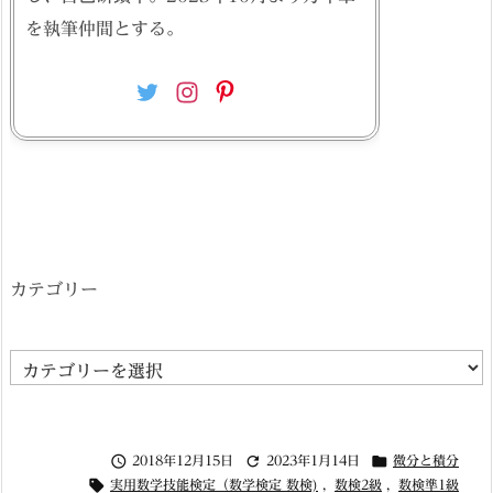
を執筆仲間とする。
カテゴリー
カ
テ
ゴ



2018年12月15日
2023年1月14日
微分と積分
リ

実用数学技能検定（数学検定 数検)
,
数検2級
,
数検準1級