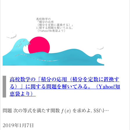
高校数学の「積分の応用（積分を定数に置換す
る）」に関する問題を解いてみる。（Yahoo!知
恵袋より）
f
(
x
)
問題 次の等式を満たす関数
を求めよ. $$f\l…
2019年1月7日