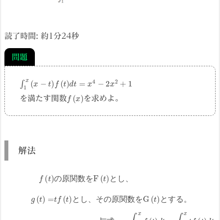
読了時間: 約
1
分
24
秒
問題
∫
1
x
(
x
−
t
)
f
(
t
)
d
t
=
x
4
−
2
x
2
+
1
f
(
x
)
を満たす関数
を求めよ。
解法
f
(
t
)
の
原
関
数
を
F
(
t
)
と
し
G
、
(
t
)
と
g
(
す
t
)
=
る
t
。
f
(
t
)
と
し
、
そ
の
原
関
数
を
の
原
関
数
を
と
し
、
と
し
、
そ
の
原
関
数
を
と
す
る
。
(
x
)
=
与
4
−
式
−
x
3
G
=
F
−
(
(
x
x
1
4
∫
る
)
)
x
+
=
1
。
G
F
4
x
(
x
f
(
(
x
(
1
3
x
t
)
と
)
−
)
⋅
+
=
d
F
、
x
4
t
(
x
−
x
f
x
4
(
)
f
−
x
∫
)
さ
(
)
′
x
2
−
1
ら
)
x
−
=
x
F
2
に
t
12
F
f
(
+
(
1
両
(
t
1
x
)
1
)
−
d
2
辺
)
両
⋅
−
t
x
x
=
を
辺
′
f
4
(
x
x
x
を
−
で
(
)
F
=
x
G
微
(
で
4
x
′
x
分
)
微
−
3
す
−
分
F
る
4
(
す
1
x
)
)
F
(
x
)