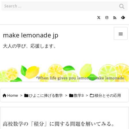

make lemonade jp

大人の学び、応援します。

メニュ

サイド

前へ

Home
>
ひよこに捧げる数学
>
数学3
>
積分とその応用




次へ

検索
高校数学の「積分」に関する問題を解いてみる。