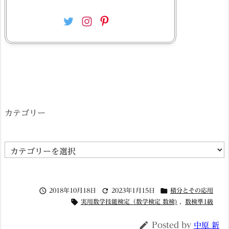
カテゴリー
カ
テ
ゴ



2018年10月18日
2023年1月15日
積分とその応用
リ

実用数学技能検定（数学検定 数検)
,
数検準1級
ー

Posted by
中原 新