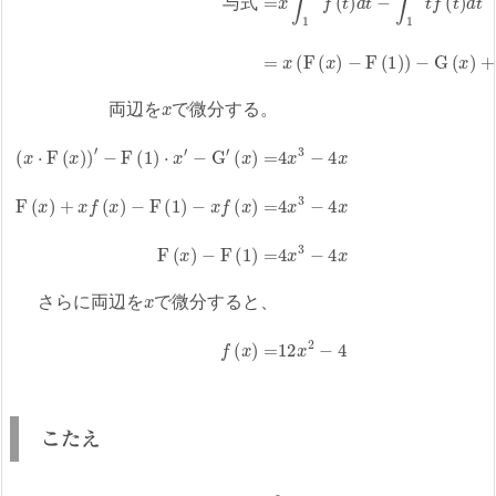
与
式
両
辺
を
で
微
分
す
る
。
さ
ら
に
両
辺
を
で
微
分
す
る
と
、
こたえ
f
(
x
)
=
12
x
2
−
4