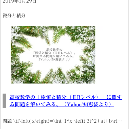
2019年1月29日
微分と積分
高校数学の「極値と積分（ⅡBレベル）」に関す
る問題を解いてみる。（Yahoo!知恵袋より）
問題 \(f\left( x\right)=\int_1^x \left( 3t^2+at+b\ri…