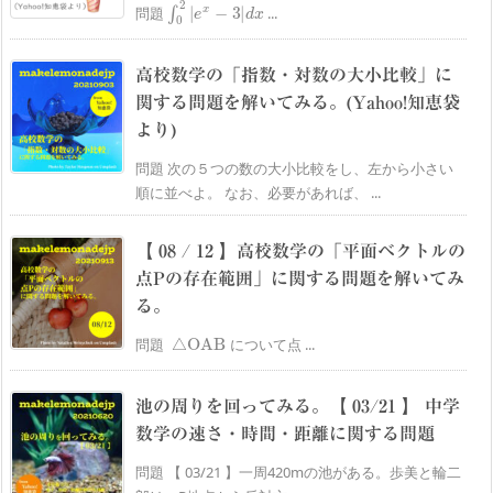
∫
0
2
|
e
x
−
3
|
d
x
問題
...
高校数学の「指数・対数の大小比較」に
関する問題を解いてみる。(Yahoo!知恵袋
より)
問題 次の５つの数の大小比較をし、左から小さい
順に並べよ。 なお、必要があれば、 ...
【 08 / 12 】高校数学の「平面ベクトルの
点Pの存在範囲」に関する問題を解いてみ
る。
△
OAB
問題
について点 ...
池の周りを回ってみる。【 03/21 】 中学
数学の速さ・時間・距離に関する問題
問題 【 03/21 】一周420mの池がある。歩美と輪二