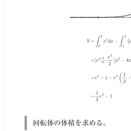
e
3
2
[
x
2
S
−
=
4
∫
x
0
]
2
3
3
e
=
x
e
d
3
x
−
−
1
∫
−
2
e
3
3
(
e
(
回転体の体積を求める。