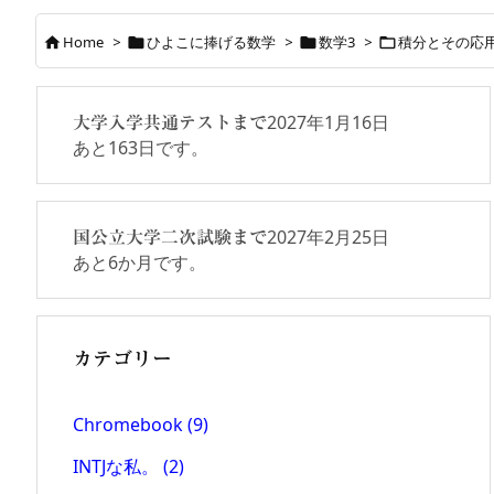
Home
>
ひよこに捧げる数学
>
数学3
>
積分とその応




2027年1月16日
大学入学共通テストまで
あと
163
日です。
2027年2月25日
国公立大学二次試験まで
あと
6
か月です。
カテゴリー
Chromebook
(9)
INTJな私。
(2)