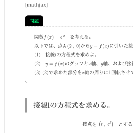
[mathjax]
問題
f
(
x
)
=
e
x
関数
を考える。
A
(
2
,
0
)
y
=
f
(
x
)
以下では、点
から
に引いた接
l
(1) 接線
の方程式を求めよ。
y
=
f
(
x
)
x
y
(2)
のグラフと
軸、
軸、および接
x
(3) (2)で求めた部分を
軸の周りに1回転させ
接線lの方程式を求める。
る
.
0
=
接
e
点
t
(
2
を
−
(
t
t
)
+
,
e
e
t
t
e
)
と
t
⋅
t
す
=
3
る
e
.
t
接
e
t
線
≠
l
0
の
よ
方
り
程
両
式
辺
は
を
y
e
=
t
接
点
を
と
す
る