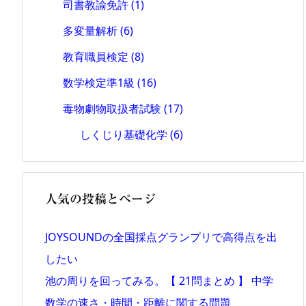
司書教諭免許
(1)
多変量解析
(6)
教育職員検定
(8)
数学検定準1級
(16)
毒物劇物取扱者試験
(17)
しくじり基礎化学
(6)
人気の投稿とページ
JOYSOUNDの全国採点グランプリで高得点を出
したい
池の周りを回ってみる。【 21問まとめ 】 中学
数学の速さ・時間・距離に関する問題