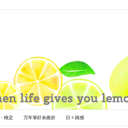
・検定
万年筆紆余曲折
日々雑感