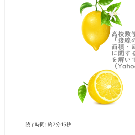
読了時間: 約
2
分
45
秒