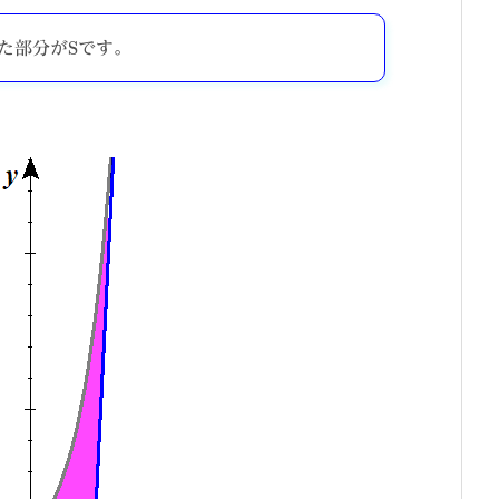
S
た部分が
です。