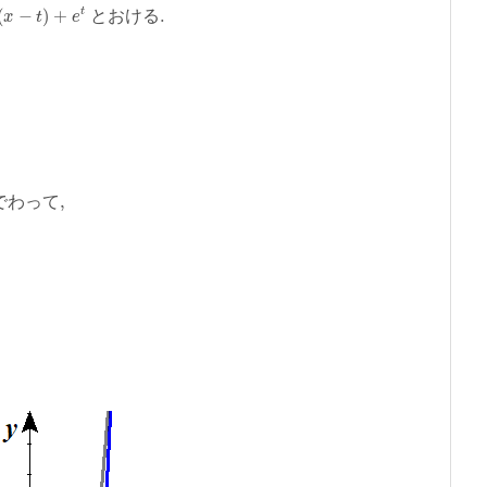
と
お
け
る
で
わ
っ
て