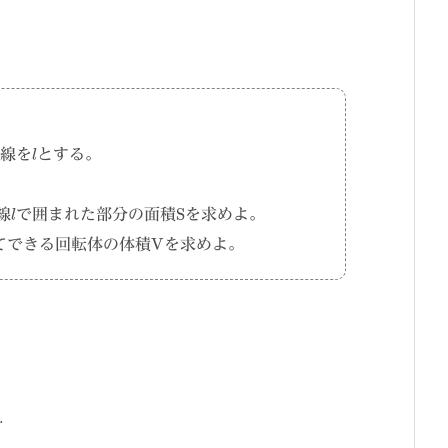
l
線を
とする。
l
S
線
で囲まれた部分の面積
を求めよ。
V
てできる回転体の体積
を求めよ。
e
で
t
(
わ
x
−
っ
t
)
て
+
,
e
t
=
t
3
と
y
お
=
e
け
3
る
(
x
.
−
点
3
A
)
+
の
e
値
3
l
を
:
y
代
=
e
入
3
す
(
x
−
2
)