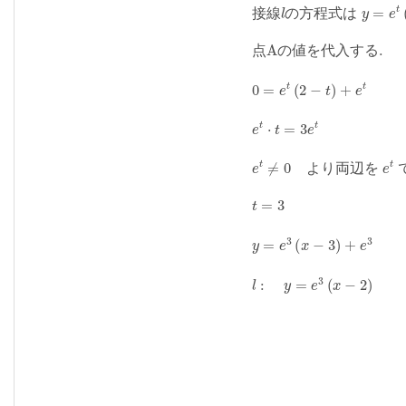
接
線
の
方
程
式
は
点
の
値
を
代
入
す
る
よ
り
両
辺
を