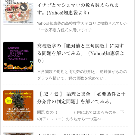
イチゴとマシュマロの数も数えられま
す。(Yahoo!知恵袋より)
Yahoo!知恵袋の高校数学カテゴリに掲載されていた
「一次不定方程式を用いてイチ ...
高校数学の「絶対値と三角関数」に関す
る問題を解いてみる。（Yahoo!知恵袋よ
り）
三角関数の周期と周期数の説明と、絶対値がらみの
グラフを描いて、解の個数を求めてい ...
【 32 / 42 】 論理と集合 「必要条件と十
分条件の判定問題」を解いてみる。
問題 次の（ ）内にあてはまるものを、下
の(ア）～（エ）のうちから一つ選べ ...