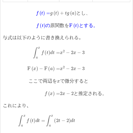
f
(
t
)
=
g
(
t
)
+
t
g
(
a
)
と
し
、
f
(
t
)
の
原
関
数
を
F
(
t
)
と
す
る
。
と
し
、
の
原
関
数
を
と
す
る
。
与式は以下のように書き換えられる。
∫
a
両
x
f
辺
(
t
)
を
d
t
x
=
で
x
微
2
−
分
2
す
x
−
る
3
と
F
f
(
(
x
x
)
)
−
=
F
2
x
(
a
−
)
=
2
と
x
2
推
−
定
2
x
さ
−
れ
3
る
こ
。
こ
で
こ
こ
で
両
辺
を
で
微
分
す
る
と
と
推
定
さ
れ
る
。
これにより、
∫
a
x
f
(
t
)
d
t
=
∫
=
a
x
x
2
(
−
2
t
2
−
x
−
2
)
a
d
2
t
+
=
2
2
a
∫
=
a
x
x
2
(
−
t
−
2
x
1
−
)
d
3
t
=
2
[
1
2
t
2
−
t
]