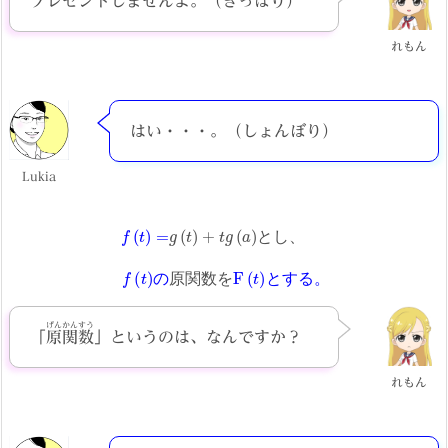
プレゼントしませんよ。（きっぱり）
れもん
はい・・・。（しょんぼり）
Lukia
f
(
t
)
=
g
(
t
)
+
t
g
(
a
)
と
し
、
f
(
t
)
の
原
関
数
を
F
(
t
)
と
す
る
。
と
し
、
の
原
関
数
を
と
す
る
。
げんかんすう
「
原関数
」というのは、なんですか？
れもん