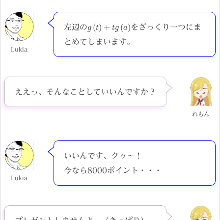
g
(
t
)
+
t
g
(
a
)
左辺の
をざっくり一つにま
とめてしまいます。
Lukia
ええっ、そんなことしていいんですか？
れもん
いいんです、クゥ～！
今なら8000ポイント・・・
Lukia