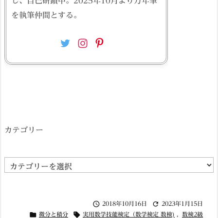
し、自己研鑽中。2025年10月より万年筆
を執筆仲間とする。
カテゴリー
カ
テ
ゴ


2018年10月16日
2023年1月15日
リ


微分と積分
実用数学技能検定（数学検定 数検)
,
数検2級