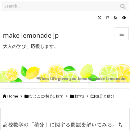

make lemonade jp

大人の学び、応援します。

メニュ

サイド

前へ

Home
>
ひよこに捧げる数学
>
数学2
>
微分と積分




次へ

検索
高校数学の「積分」に関する問題を解いてみる。ち