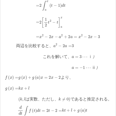
両
辺
を
比
較
す
る
と
、
ⅰ
a
）
2
a
−
=
2
−
a
=
1
⋯
3
ⅱ
こ
）
れ
を
解
い
て
、
a
=
3
⋯
両
辺
を
比
較
す
る
と
、
こ
れ
を
解
い
て
、
ⅰ
）
ⅱ
）
f
(
x
)
=
g
数
(
x
、
)
+
た
g
だ
(
a
し
)
x
、
=
k
2
≠
x
−
0
)
2
で
よ
あ
り
る
、
と
g
推
(
x
定
)
=
さ
k
x
れ
+
る
l
(
。
k
,
l
は
実
よ
り
、
は
実
数
、
た
だ
し
、
で
あ
る
と
推
定
さ
れ
る
。
d
d
t
∫
り
f
(
t
l
)
=
d
−
t
=
2
2
t
(
−
k
a
2
−
=
2
k
+
t
+
k
l
)
+
=
g
2
(
a
k
)
(
t
a
=
+
(
1
g
)
(
=
a
4
)
+
⋯
k
☆
)
t
+
l
よ