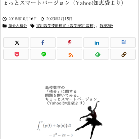
ょっとスマートバージョン（Yahoo!知恵袋より）


2018年10月16日
2023年1月15日


微分と積分
実用数学技能検定（数学検定 数検)
,
数検2級
B!
