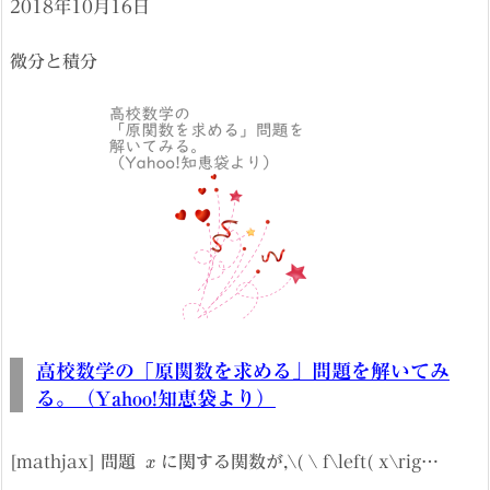
2018年10月16日
微分と積分
高校数学の「原関数を求める」問題を解いてみ
る。（Yahoo!知恵袋より）
x
[mathjax] 問題
に関する関数が,\( \ f\left( x\rig…