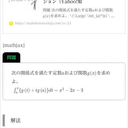
ジョン（Yahoo!知
a
問題 次の関係式を満たす定数
および関数
g
(
x
)
を求めよ。 \(\Large \int_{a}^{x} \ ...
https://makelemonadejp.com/yc-23
[mathjax]
問題
a
g
(
x
)
次の関係式を満たす定数
および関数
を求め
よ。
∫
a
x
{
g
(
t
)
+
t
g
(
a
)
}
d
t
=
x
2
−
2
x
−
3
解法