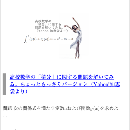
高校数学の「積分」に関する問題を解いてみ
る。ちょっともっさりバージョン（Yahoo!知恵
袋より）
a
g
(
x
)
問題 次の関係式を満たす定数
および関数
を求めよ。
…