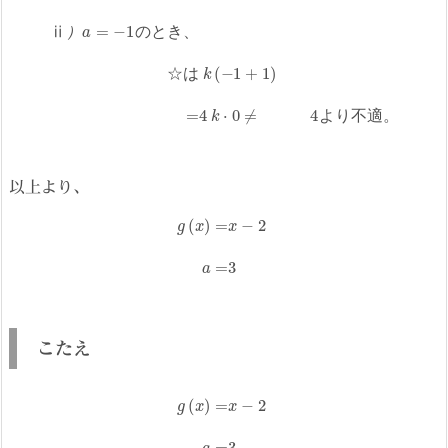
ⅱ
）
a
=
−
1
の
と
き
、
☆
は
適
k
。
(
−
1
+
1
)
=
4
k
⋅
0
≠
4
よ
り
不
ⅱ
）
の
と
き
、
☆
は
よ
り
不
適
。
以上より、
g
(
x
)
=
x
−
2
a
=
3
こたえ
g
(
x
)
=
x
−
2
a
=
3