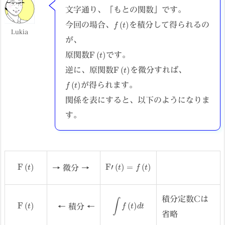
文字通り、「もとの関数」です。
f
(
t
)
今回の場合、
を積分して得られるの
Lukia
が、
F
(
t
)
原関数
です。
F
(
t
)
逆に、原関数
を微分すれば、
f
(
t
)
が得られます。
関係を表にすると、以下のようになりま
す。
F
(
t
)
F
′
(
t
)
=
f
(
t
)
→ 微分 →
∫
f
(
t
)
d
t
積分定数Cは
F
(
t
)
← 積分 ←
省略