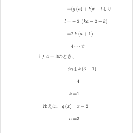
よ
り
☆
ⅰ
）
a
=
3
の
と
き
、
g
☆
(
x
は
)
=
x
k
−
(
3
2
+
1
a
)
=
=
3
4
k
=
1
ゆ
え
に
、
ⅰ
）
の
と
き
、
☆
は
ゆ
え
に
、