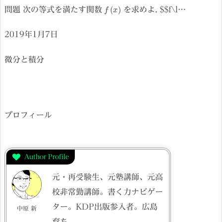
f
(
x
)
問題 次の等式を満たす関数
を求めよ. $$f\l…
2019年1月7日
微分と積分
プロフィール
Author Profile
元・再受験生、元塾講師、元高
校非常勤講師。書く力ナビゲー
ター。KDP出版参入者。広島
中原 新
育ち。