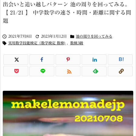
出会いと追い越しパターン 池の周りを回ってみる。
【 21/21 】 中学数学の速さ・時間・距離に関する問
題



2021年7月8日
2023年1月12日
池の周りを回ってみる

実用数学技能検定（数学検定 数検)
,
数検3級
B!
