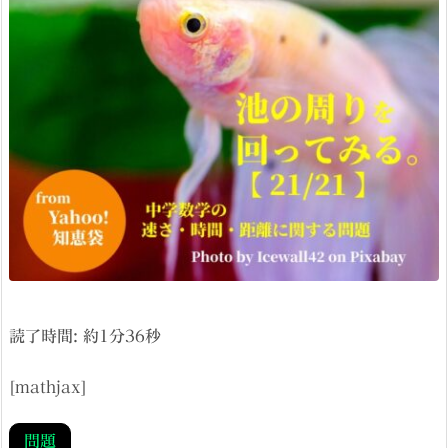
読了時間: 約
1
分
36
秒
[mathjax]
問題