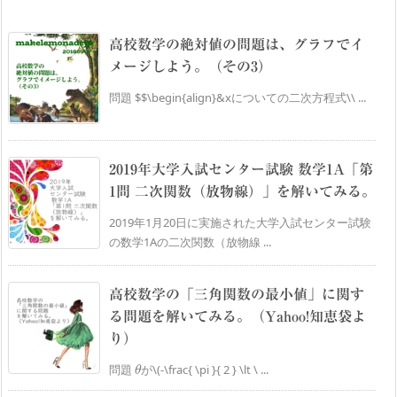
高校数学の絶対値の問題は、グラフでイ
メージしよう。（その3）
問題 $$\begin{align}&xについての二次方程式
\
\
...
2019年大学入試センター試験 数学1A「第
1問 二次関数（放物線）」を解いてみる。
2019年1月20日に実施された大学入試センター試験
の数学1Aの二次関数（放物線 ...
高校数学の「三角関数の最小値」に関す
る問題を解いてみる。（Yahoo!知恵袋よ
り）
θ
問題
が\(-\frac{ \pi }{ 2 } \lt \ ...