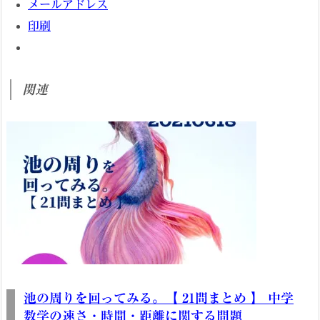
メールアドレス
印刷
関連
池の周りを回ってみる。【 21問まとめ 】 中学
数学の速さ・時間・距離に関する問題