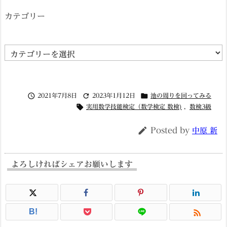
カテゴリー
カ
テ
ゴ



2021年7月8日
2023年1月12日
池の周りを回ってみる
リ

実用数学技能検定（数学検定 数検)
,
数検3級
ー

Posted by
中原 新
よろしければシェアお願いします

B!