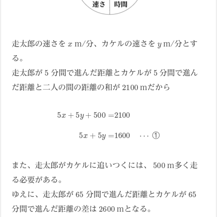
x
y
走太郎の速さを
m/分、カケルの速さを
m/分とす
る。
5
5
走太郎が
分間で進んだ距離とカケルが
分間で進ん
2100
だ距離と二人の間の距離の和が
mだから
5
x
+
5
y
+
500
=
2100
5
x
+
5
y
=
1600
⋯
①
①
500
また、走太郎がカケルに追いつくには、
m多く走
る必要がある。
65
65
ゆえに、走太郎が
分間で進んだ距離とカケルが
2600
分間で進んだ距離の差は
mとなる。