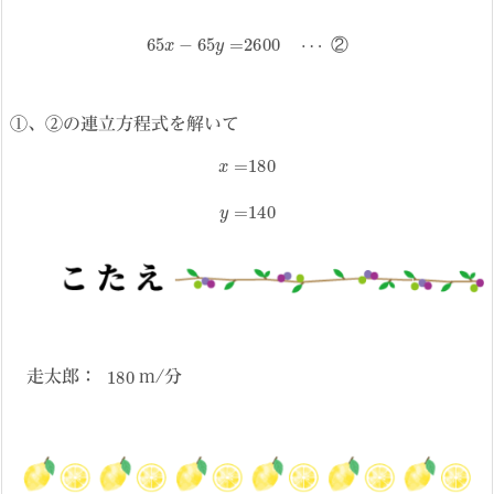
65
x
−
65
y
=
2600
⋯
②
②
①、②の連立方程式を解いて
x
=
180
y
=
140
180
走太郎：
m/分