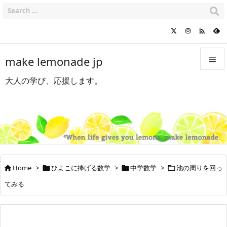

make lemonade jp

大人の学び、応援します。

メニュ

サイド

前へ

Home
>
ひよこに捧げる数学
>
中学数学
>
池の周りを回っ




次へ
てみる

検索