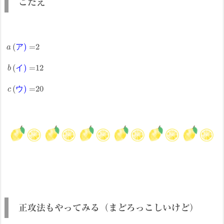
こたえ
ア
a
(
ア
)
=
2
b
(
イ
)
=
12
c
(
ウ
)
=
20
イ
ウ
正攻法もやってみる（まどろっこしいけど）