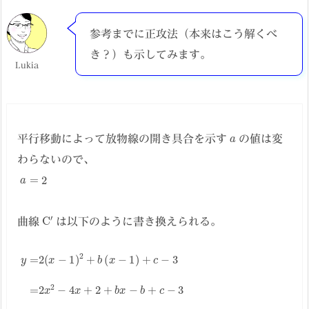
参考までに正攻法（本来はこう解くべ
き？）も示してみます。
Lukia
a
平行移動によって放物線の開き具合を示す
の値は変
わらないので、
a
=
2
C
′
曲線
は以下のように書き換えられる。
(
y
b
=
−
2
4
(
)
x
x
−
−
1
b
)
2
+
+
c
−
b
(
1
x
−
1
)
+
c
−
3
=
2
x
2
−
4
x
+
2
+
b
x
−
b
+
c