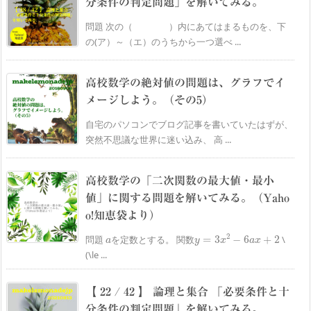
分条件の判定問題」を解いてみる。
問題 次の（ ）内にあてはまるものを、下
の(ア）～（エ）のうちから一つ選べ ...
高校数学の絶対値の問題は、グラフでイ
メージしよう。（その5）
自宅のパソコンでブログ記事を書いていたはずが、
突然不思議な世界に迷い込み、 高 ...
高校数学の「二次関数の最大値・最小
値」に関する問題を解いてみる。（Yaho
o!知恵袋より）
a
y
=
3
x
2
−
6
a
x
+
2
問題
を定数とする。 関数
\
(\le ...
【 22 / 42 】 論理と集合 「必要条件と十
分条件の判定問題」を解いてみる。