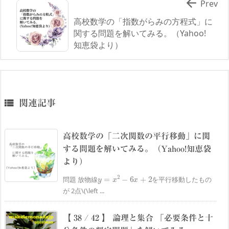

Prev
高校数学の「指数がらみの方程式」に
関する問題を解いてみる。（Yahoo!
知恵袋より）

関連記事
高校数学の「二次関数の平行移動」に関
する問題を解いてみる。（Yahoo!知恵袋
より）
y
=
x
2
−
6
x
+
2
問題 放物線
を平行移動したもの
が 2点\(\left ...
【 38 / 42 】 論理と集合 「必要条件と十