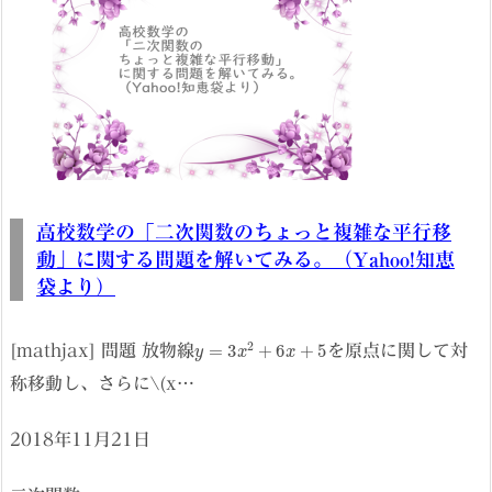
高校数学の「二次関数のちょっと複雑な平行移
動」に関する問題を解いてみる。（Yahoo!知恵
袋より）
y
=
3
x
2
+
6
x
+
5
[mathjax] 問題 放物線
を原点に関して対
称移動し、さらに\(x…
2018年11月21日