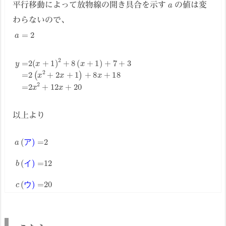
a
平行移動によって放物線の開き具合を示す
の値は変
わらないので、
a
=
2
y
=
2
(
x
+
1
)
2
+
8
(
x
+
1
)
+
7
+
3
=
2
(
x
2
+
2
x
+
1
)
+
8
x
+
18
=
2
以上より
ア
a
(
ア
)
=
2
b
(
イ
)
=
12
c
(
ウ
)
=
20
イ
ウ