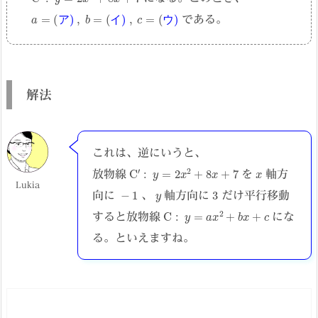
a
=
(
ア
)
,
b
=
(
イ
)
,
c
=
(
ウ
)
である。
ア
イ
ウ
解法
これは、逆にいうと、
7
C
′
:
y
=
2
x
2
+
8
x
+
x
放物線
を
軸方
Lukia
−
1
y
3
向に
、
軸方向に
だけ平行移動
C
:
y
=
a
x
2
+
b
x
+
c
すると放物線
にな
る。といえますね。