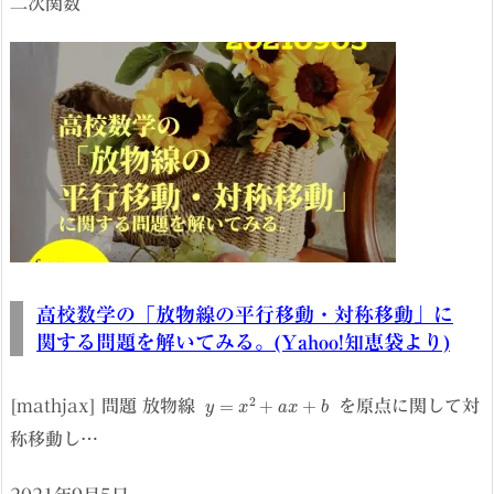
二次関数
高校数学の「放物線の平行移動・対称移動」に
関する問題を解いてみる。(Yahoo!知恵袋より)
y
=
x
2
+
a
x
+
b
[mathjax] 問題 放物線
を原点に関して対
称移動し…