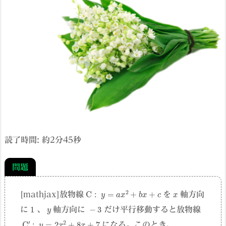
読了時間: 約
2
分
45
秒
問題
C
:
y
=
a
x
2
+
b
x
+
c
x
[mathjax]放物線
を
軸方向
1
y
−
3
に
、
軸方向に
だけ平行移動すると放物線
C
′
:
y
=
2
x
2
+
8
x
+
7
になる。このとき、