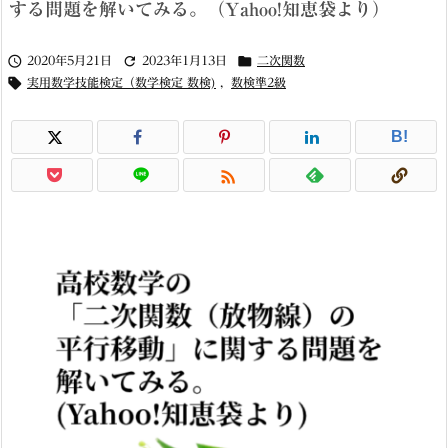
する問題を解いてみる。（Yahoo!知恵袋より）



2020年5月21日
2023年1月13日
二次関数

実用数学技能検定（数学検定 数検)
,
数検準2級
B!
