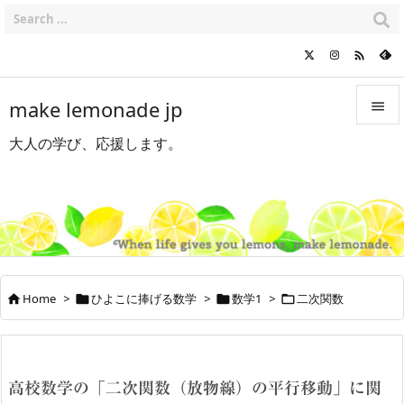

make lemonade jp

大人の学び、応援します。

メニュ

サイド

前へ

Home
>
ひよこに捧げる数学
>
数学1
>
二次関数




次へ

検索
高校数学の「二次関数（放物線）の平行移動」に関