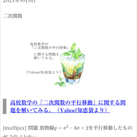
2021年9月5日
二次関数
高校数学の「二次関数の平行移動」に関する問
題を解いてみる。（Yahoo!知恵袋より）
y
=
x
2
−
6
x
+
2
[mathjax] 問題 放物線
を平行移動したもの
が 2点\(\left…