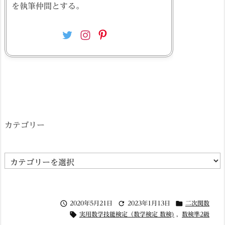
を執筆仲間とする。
カテゴリー
カ
テ
ゴ



2020年5月21日
2023年1月13日
二次関数
リ

実用数学技能検定（数学検定 数検)
,
数検準2級
ー