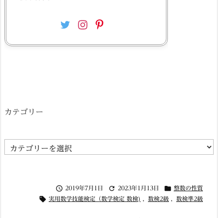
カテゴリー
カ
テ
ゴ



2019年7月1日
2023年1月13日
整数の性質
リ

実用数学技能検定（数学検定 数検)
,
数検2級
,
数検準2級
ー