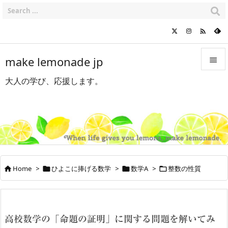

make lemonade jp

大人の学び、応援します。

メニュ

サイド

前へ

Home
>
ひよこに捧げる数学
>
数学A
>
整数の性質




次へ

検索
高校数学の「命題の証明」に関する問題を解いてみ