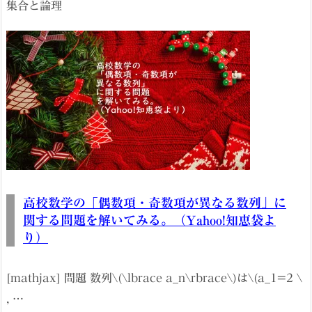
集合と論理
高校数学の「偶数項・奇数項が異なる数列」に
関する問題を解いてみる。（Yahoo!知恵袋よ
り）
[mathjax] 問題 数列\(\lbrace a_n\rbrace\)は\(a_1=2 \
, …