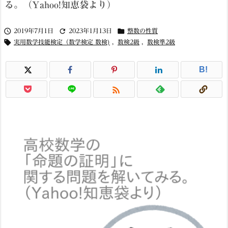
る。（Yahoo!知恵袋より）



2019年7月1日
2023年1月13日
整数の性質

実用数学技能検定（数学検定 数検)
,
数検2級
,
数検準2級
B!
