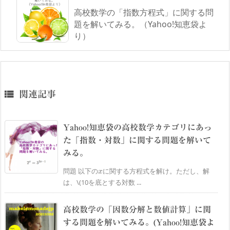
高校数学の「指数方程式」に関する問
題を解いてみる。（Yahoo!知恵袋よ
り）

関連記事
Yahoo!知恵袋の高校数学カテゴリにあっ
た「指数・対数」に関する問題を解いて
みる。
以
解
下
け
の
。
x
に
関
す
る
方
程
式
を
問題
ただし、解
以
下
の
に
関
す
る
方
程
式
を
解
け
。
は、\(10を底とする対数 ...
高校数学の「因数分解と数値計算」に関
する問題を解いてみる。(Yahoo!知恵袋よ