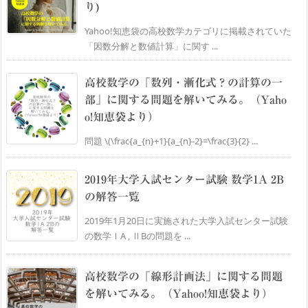
り)
Yahoo!知恵袋の高校数学カテゴリに掲載されていた
「因数分解と数値計算」に関す ...
高校数学の「数列・漸化式？の計算の一
部」に関する問題を解いてみる。（Yaho
o!知恵袋より）
問題 \(\frac{a_{n}+1}{a_{n}-2}=\frac{3}{2} ...
2019年大学入試センター試験 数学1A 2B
の解答一覧
2019年1月20日に実施された大学入試センター試験
の数学ⅠA , ⅡBの問題を ...
高校数学の「線形計画法」に関する問題
を解いてみる。（Yahoo!知恵袋より）