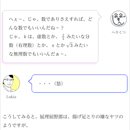
へぇ〜、じゃ、数でありさえすれば、ど
んな数でもいいんだね〜？
へりくつ
k
3
2
じゃ、
は、虚数とか、
みたいな分
π
3
数（有理数）とか、
とか
みたい
な無理数でもいいんだぁ〜。
・・・（怒）
Lukia
こうしてみると、屁理屈野郎は、揚げ足とりの嫌なヤツの
ようですが、