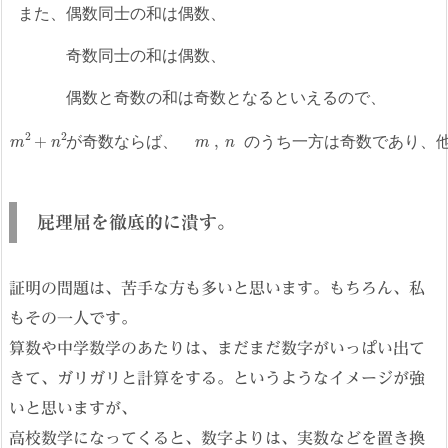
な
ま
と
ら
た
奇
ば
、
数
、
偶
の
m
数
和
同
,
は
n
士
奇
の
の
数
和
う
と
は
ち
な
偶
一
る
数
あ
方
と
、
る
は
い
奇
。
奇
え
数
数
る
同
で
の
士
あ
で
の
り
、
和
、
m
は
他
2
+
偶
方
n
数
は
2
が
、
偶
奇
偶
数
数
数
で
ま
た
、
偶
数
同
士
の
和
は
偶
数
、
奇
数
同
士
の
和
は
偶
数
、
偶
数
と
奇
数
の
和
は
奇
数
と
な
る
と
い
え
る
の
で
、
が
奇
数
な
ら
ば
、
の
う
ち
一
方
は
奇
数
で
あ
り
、
屁理屈を徹底的に潰す。
証明の問題は、苦手な方も多いと思います。もちろん、私
もその一人です。
算数や中学数学のあたりは、まだまだ数字がいっぱい出て
きて、ガリガリと計算をする。というようなイメージが強
いと思いますが、
高校数学になってくると、数字よりは、実数などを置き換