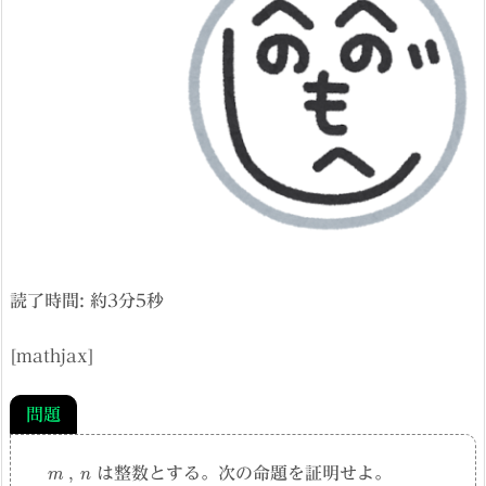
読了時間: 約
3
分
5
秒
[mathjax]
問題
m
,
n
は整数とする。次の命題を証明せよ。