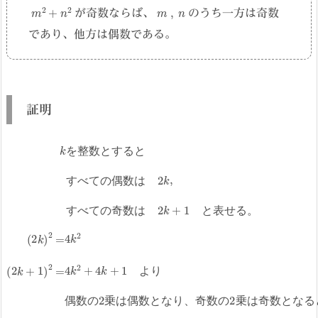
m
2
+
n
2
m
,
n
が奇数ならば、
のうち一方は奇数
であり、他方は偶数である。
証明
k
を
整
数
と
す
る
と
す
2
k
べ
+
て
1
と
の
表
偶
せ
数
る
は
。
2
k
,
す
べ
て
の
奇
数
は
を
整
数
と
す
る
と
す
べ
て
の
偶
数
は
す
べ
て
の
奇
数
は
と
表
せ
る
。
(
2
k
)
2
と
=
4
な
k
り
2
(
、
2
k
奇
+
数
1
)
の
2
=
2
4
乗
k
2
は
+
奇
4
k
数
+
と
1
よ
な
り
る
偶
と
数
わ
の
か
2
る
乗
。
は
偶
数
よ
り
偶
数
の
乗
は
偶
数
と
な
り
、
奇
数
の
乗
は
奇
数
と
な
る