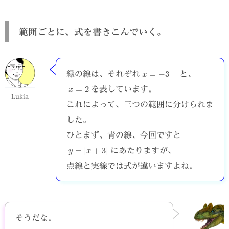
範囲ごとに、式を書きこんでいく。
−
x
=
3
緑の線は、それぞれ
と、
x
=
2
を表しています。
Lukia
これによって、三つの範囲に分けられま
した。
ひとまず、青の線、今回ですと
y
=
|
x
+
3
|
にあたりますが、
点線と実線では式が違いますよね。
そうだな。