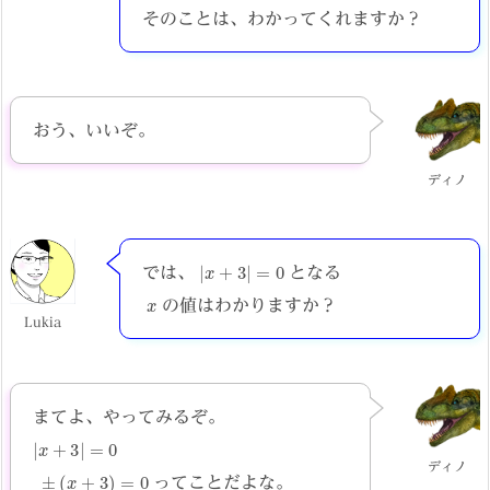
そのことは、わかってくれますか？
おう、いいぞ。
ディノ
|
x
+
3
|
=
0
では、
となる
x
の値はわかりますか？
Lukia
まてよ、やってみるぞ。
|
x
+
3
|
=
0
ディノ
±
(
x
+
3
)
=
0
ってことだよな。