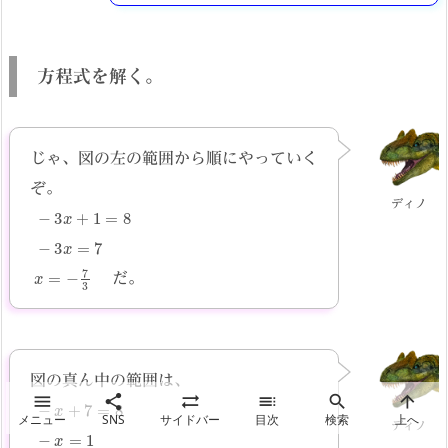
方程式を解く。
じゃ、図の左の範囲から順にやっていく
ぞ。
ディノ
−
3
x
+
1
=
8
−
3
x
=
7
3
x
=
−
7
だ。
図の真ん中の範囲は、






−
x
+
7
=
8
メニュー
SNS
サイドバー
目次
検索
上へ
ディノ
−
x
=
1