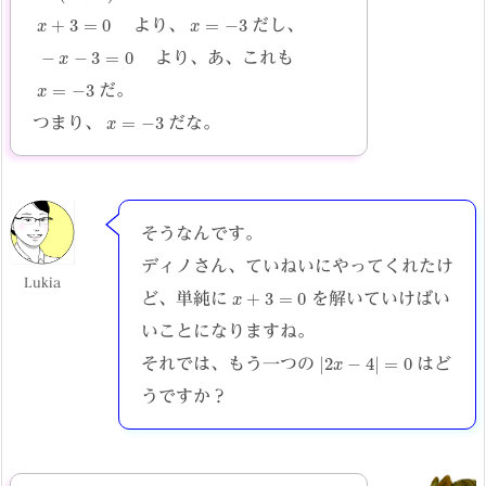
x
+
3
=
0
−
x
=
3
より、
だし、
−
x
−
3
=
0
より、あ、これも
−
x
=
3
だ。
−
x
=
3
つまり、
だな。
そうなんです。
ディノさん、ていねいにやってくれたけ
Lukia
x
+
3
=
0
ど、単純に
を解いていけばい
いことになりますね。
|
2
x
−
4
|
=
0
それでは、もう一つの
はど
うですか？