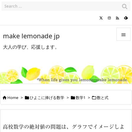

make lemonade jp

大人の学び、応援します。

メニュ

サイド

前へ

Home
>
ひよこに捧げる数学
>
数学1
>
数と式




次へ

検索
高校数学の絶対値の問題は、グラフでイメージしよ