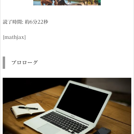
読了時間: 約
6
分
22
秒
[mathjax]
プロローグ