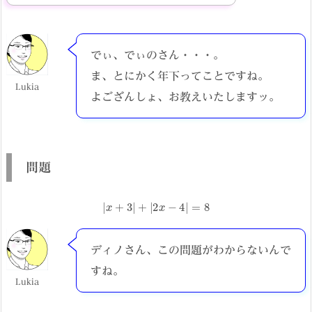
でぃ、でぃのさん・・・。
ま、とにかく年下ってことですね。
Lukia
よござんしょ、お教えいたしますッ。
問題
|
x
+
3
|
+
|
2
x
−
4
|
=
8
ディノさん、この問題がわからないんで
すね。
Lukia