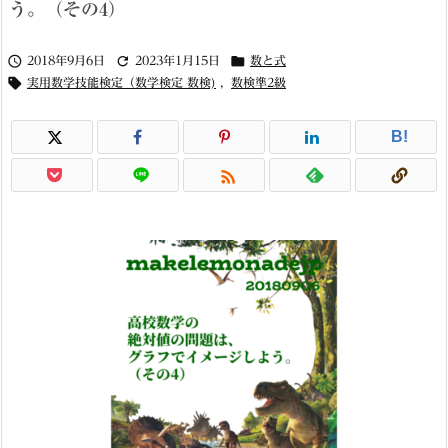
う。（その4）



2018年9月6日
2023年1月15日
数と式

実用数学技能検定（数学検定 数検)
,
数検準2級
B!
