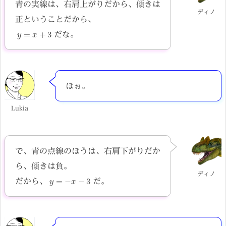
青の実線は、右肩上がりだから、傾きは
ディノ
正ということだから、
y
=
x
+
3
だな。
ほぉ。
Lukia
で、青の点線のほうは、右肩下がりだか
ら、傾きは負。
ディノ
y
=
−
x
−
3
だから、
だ。