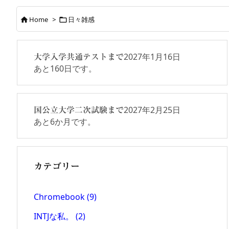
Home
>
日々雑感


2027年1月16日
大学入学共通テストまで
あと
160
日です。
2027年2月25日
国公立大学二次試験まで
あと
6
か月です。
カテゴリー
Chromebook
(9)
INTJな私。
(2)