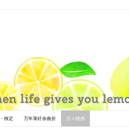
・検定
万年筆紆余曲折
日々雑感