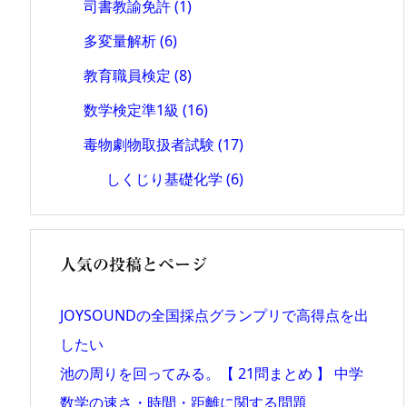
司書教諭免許
(1)
多変量解析
(6)
教育職員検定
(8)
数学検定準1級
(16)
毒物劇物取扱者試験
(17)
しくじり基礎化学
(6)
人気の投稿とページ
JOYSOUNDの全国採点グランプリで高得点を出
したい
池の周りを回ってみる。【 21問まとめ 】 中学
数学の速さ・時間・距離に関する問題