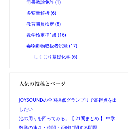
司書教諭免許
(1)
多変量解析
(6)
教育職員検定
(8)
数学検定準1級
(16)
毒物劇物取扱者試験
(17)
しくじり基礎化学
(6)
人気の投稿とページ
JOYSOUNDの全国採点グランプリで高得点を出
したい
池の周りを回ってみる。【 21問まとめ 】 中学
数学の速さ・時間・距離に関する問題