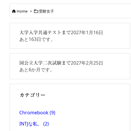
Home
>
受験女子


2027年1月16日
大学入学共通テストまで
あと
163
日です。
2027年2月25日
国公立大学二次試験まで
あと
6
か月です。
カテゴリー
Chromebook
(9)
INTJな私。
(2)