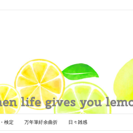
・検定
万年筆紆余曲折
日々雑感