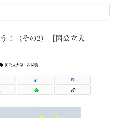
う！（その2）【国公立大

国公立大学二次試験
B!
