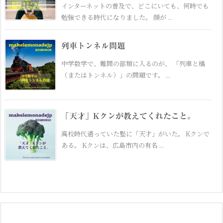
インターネットの普及で、どこにいても、何時でも
勉強できる時代になりました。 顔が ...
列車トンネル問題
中学数学で、難問の部類に入るのが、 「列車と橋
（またはトンネル）」の問題です。 ...
「天才」Kクンが教えてくれたこと。
高校時代通っていた塾に「天才」がいた。 Kクンで
ある。 Kクンは、広島市内の有名 ...