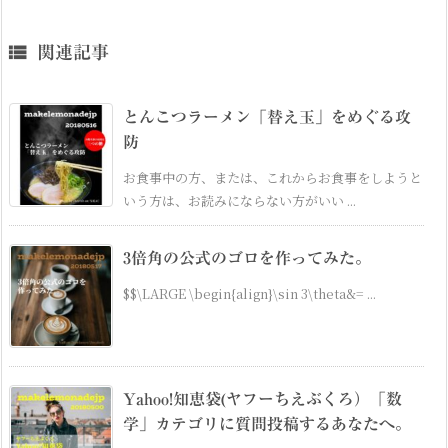

関連記事
とんこつラーメン「替え玉」をめぐる攻
防
お食事中の方、または、これからお食事をしようと
いう方は、お読みにならない方がいい ...
3倍角の公式のゴロを作ってみた。
$$\LARGE \begin{align}\sin 3\theta&= ...
Yahoo!知恵袋(ヤフーちえぶくろ）「数
学」カテゴリに質問投稿するあなたへ。