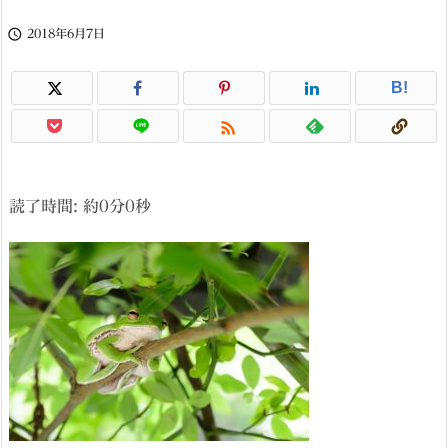

2018年6月7日
B!

読了時間: 約
0
分
0
秒