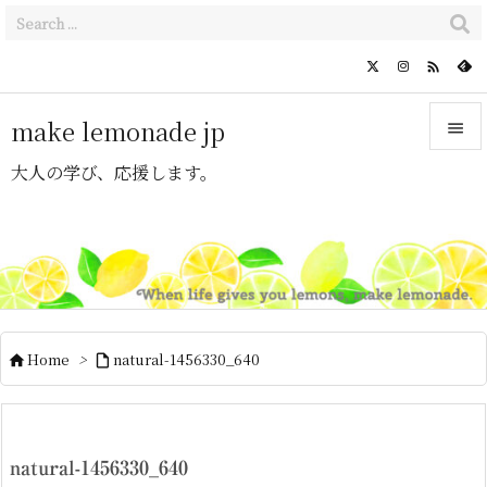

make lemonade jp

大人の学び、応援します。

メニュ

サイド

前へ

Home
>
natural-1456330_640


次へ

検索
natural-1456330_640