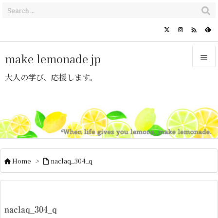

make lemonade jp

大人の学び、応援します。

メニュ

サイド

前へ

Home
>
naclaq_304_q


次へ

検索
naclaq_304_q