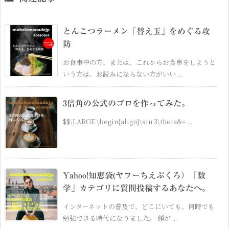
とんこつラーメン「替え玉」をめぐる攻
防
お食事中の方、または、これからお食事をしようと
いう方は、お読みにならない方がいい ...
3倍角の公式のゴロを作ってみた。
$$\LARGE \begin{align}\sin 3\theta&= ...
Yahoo!知恵袋(ヤフーちえぶくろ）「数
学」カテゴリに質問投稿するあなたへ。
インターネットの普及で、どこにいても、何時でも
勉強できる時代になりました。 顔が ...