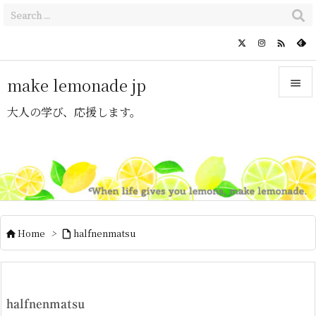

make lemonade jp

大人の学び、応援します。

メニュ

サイド

前へ

Home
>
halfnenmatsu


次へ

検索
halfnenmatsu