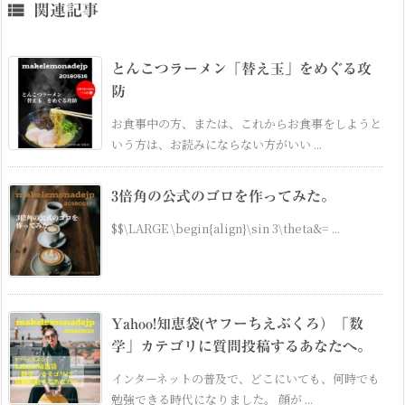

関連記事
とんこつラーメン「替え玉」をめぐる攻
防
お食事中の方、または、これからお食事をしようと
いう方は、お読みにならない方がいい ...
3倍角の公式のゴロを作ってみた。
$$\LARGE \begin{align}\sin 3\theta&= ...
Yahoo!知恵袋(ヤフーちえぶくろ）「数
学」カテゴリに質問投稿するあなたへ。
インターネットの普及で、どこにいても、何時でも
勉強できる時代になりました。 顔が ...