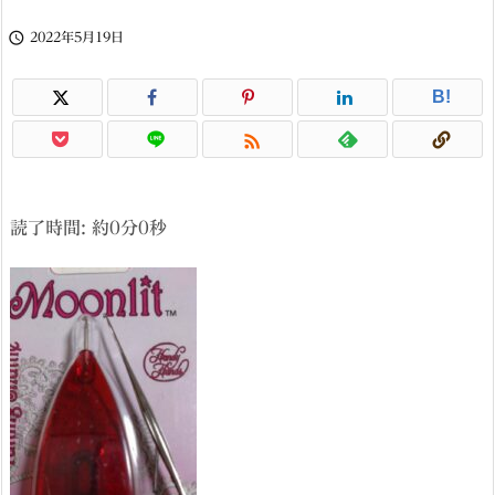

2022年5月19日
B!

読了時間: 約
0
分
0
秒