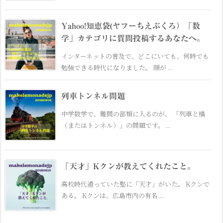
Yahoo!知恵袋(ヤフーちえぶくろ）「数
学」カテゴリに質問投稿するあなたへ。
インターネットの普及で、どこにいても、何時でも
勉強できる時代になりました。 顔が ...
列車トンネル問題
中学数学で、難問の部類に入るのが、 「列車と橋
（またはトンネル）」の問題です。 ...
「天才」Kクンが教えてくれたこと。
高校時代通っていた塾に「天才」がいた。 Kクンで
ある。 Kクンは、広島市内の有名 ...