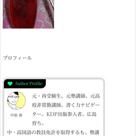
プロフィール
Author Profile
元・再受験生、元塾講師、元高
校非常勤講師。書く力ナビゲー
ター。KDP出版参入者。広島
中原 新
育ち。
中・高国語の教員免許を取得するも、塾講