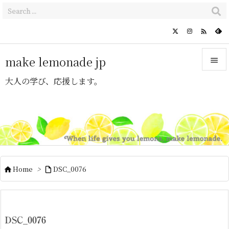

make lemonade jp

大人の学び、応援します。

メニュ

サイド

前へ

Home
>
DSC_0076


次へ

検索
DSC_0076