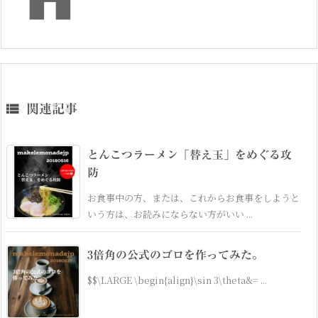

関連記事
とんこつラーメン「替え玉」をめぐる攻
防
お食事中の方、または、これからお食事をしようと
いう方は、お読みにならない方がいい ...
3倍角の公式のゴロを作ってみた。
$$\LARGE \begin{align}\sin 3\theta&= ...