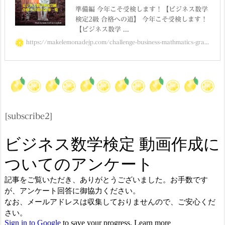
準備編 今年こそ受検します！【ビジネス数学
検定2級 合格への道】 今年こそ受検します！
【ビジネス数学 ...
https://makelemonadejp.com/challenge-business-mathmatics-gra...
[subscribe2]