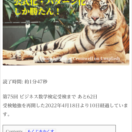
読了時間: 約
1
分
47
秒
第75回 ビジネス数学検定受検まで あと62日
受検勉強を再開した2022年4月18日より10日経過していま
す。
Contents