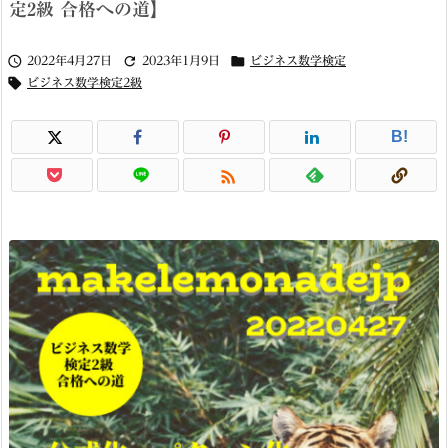
定2級 合格への道】



2022年4月27日
2023年1月9日
ビジネス数学検定

ビジネス数学検定2級
B!
