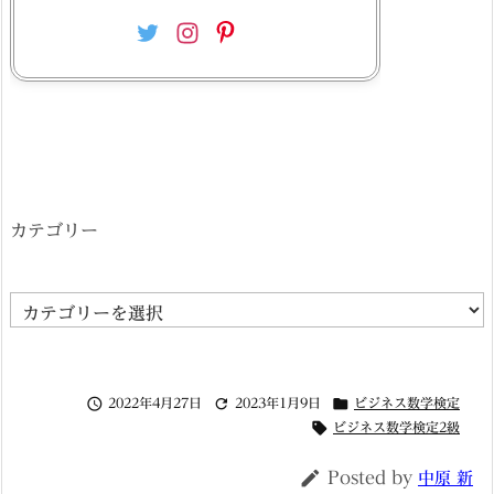
カテゴリー
カ
テ
ゴ



2022年4月27日
2023年1月9日
ビジネス数学検定
リ

ビジネス数学検定2級
ー

Posted by
中原 新