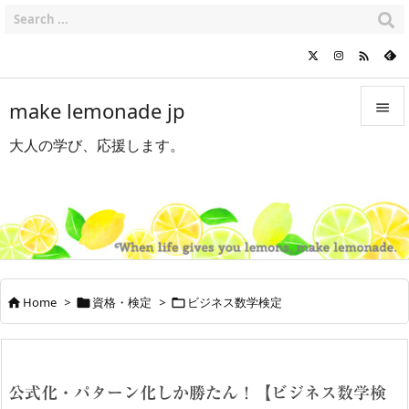

make lemonade jp

大人の学び、応援します。

メニュ

サイド

前へ

Home
>
資格・検定
>
ビジネス数学検定



次へ

検索
公式化・パターン化しか勝たん！【ビジネス数学検