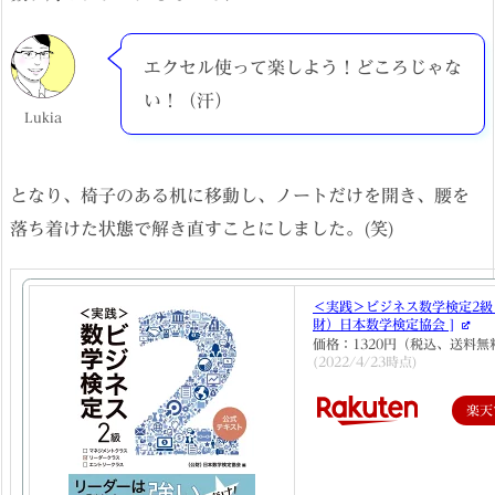
エクセル使って楽しよう！どころじゃな
い！（汗）
Lukia
となり、椅子のある机に移動し、ノートだけを開き、腰を
落ち着けた状態で解き直すことにしました。(笑)
＜実践＞ビジネス数学検定2級 
財）日本数学検定協会 ]
価格：1320円（税込、送料無
(2022/4/23時点)
楽天