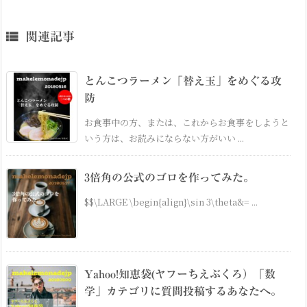

関連記事
とんこつラーメン「替え玉」をめぐる攻
防
お食事中の方、または、これからお食事をしようと
いう方は、お読みにならない方がいい ...
3倍角の公式のゴロを作ってみた。
$$\LARGE \begin{align}\sin 3\theta&= ...
Yahoo!知恵袋(ヤフーちえぶくろ）「数
学」カテゴリに質問投稿するあなたへ。