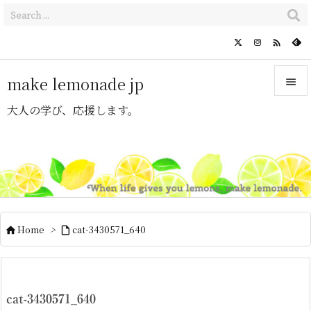

make lemonade jp

大人の学び、応援します。

メニュ

サイド

前へ

Home
>
cat-3430571_640


次へ

検索
cat-3430571_640