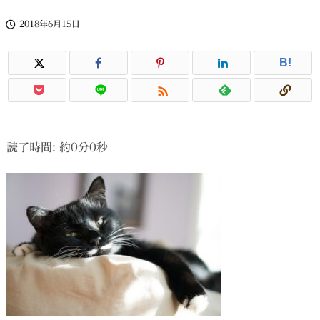

2018年6月15日
B!

読了時間: 約
0
分
0
秒